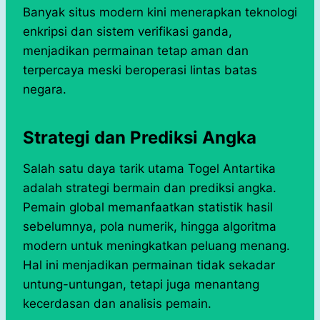
Banyak situs modern kini menerapkan teknologi
enkripsi dan sistem verifikasi ganda,
menjadikan permainan tetap aman dan
terpercaya meski beroperasi lintas batas
negara.
Strategi dan Prediksi Angka
Salah satu daya tarik utama Togel Antartika
adalah strategi bermain dan prediksi angka.
Pemain global memanfaatkan statistik hasil
sebelumnya, pola numerik, hingga algoritma
modern untuk meningkatkan peluang menang.
Hal ini menjadikan permainan tidak sekadar
untung-untungan, tetapi juga menantang
kecerdasan dan analisis pemain.