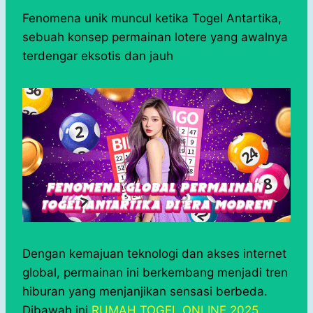
h
a
e
e
k
i
h
a
c
s
l
y
n
a
Fenomena unik muncul ketika Togel Antartika,
t
e
s
e
p
e
r
sebuah konsep permainan lotere yang awalnya
s
b
e
g
e
e
terdengar eksotis dan jauh
A
o
n
r
p
o
g
a
p
k
e
m
r
Dengan kemajuan teknologi dan akses internet
global, permainan ini berkembang menjadi tren
hiburan yang menjanjikan sensasi berbeda.
Dibawah ini
RUMAH TOGEL ONLINE 2025