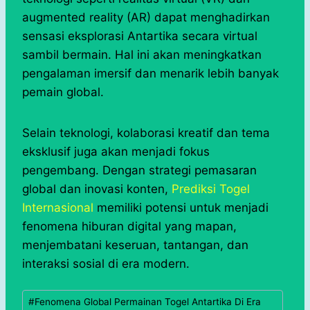
augmented reality (AR) dapat menghadirkan
sensasi eksplorasi Antartika secara virtual
sambil bermain. Hal ini akan meningkatkan
pengalaman imersif dan menarik lebih banyak
pemain global.
Selain teknologi, kolaborasi kreatif dan tema
eksklusif juga akan menjadi fokus
pengembang. Dengan strategi pemasaran
global dan inovasi konten,
Prediksi Togel
Internasional
memiliki potensi untuk menjadi
fenomena hiburan digital yang mapan,
menjembatani keseruan, tantangan, dan
interaksi sosial di era modern.
Post
#
Fenomena Global Permainan Togel Antartika Di Era