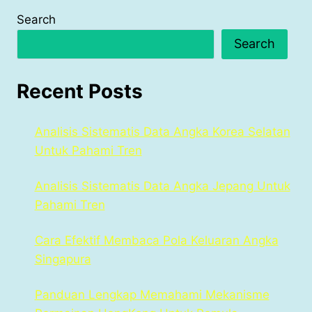
Search
Search
Recent Posts
Analisis Sistematis Data Angka Korea Selatan
Untuk Pahami Tren
Analisis Sistematis Data Angka Jepang Untuk
Pahami Tren
Cara Efektif Membaca Pola Keluaran Angka
Singapura
Panduan Lengkap Memahami Mekanisme