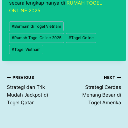
secara lengkap hanya di
RUMAH TOGEL
ONLINE 2025
.
Post
#
Bermain di Togel Vietnam
Tags:
#
Rumah Togel Online 2025
#
Togel Online
#
Togel Vietnam
Post
PREVIOUS
NEXT
Strategi dan Trik
Strategi Cerdas
navigation
Mudah Jackpot di
Menang Besar di
Togel Qatar
Togel Amerika