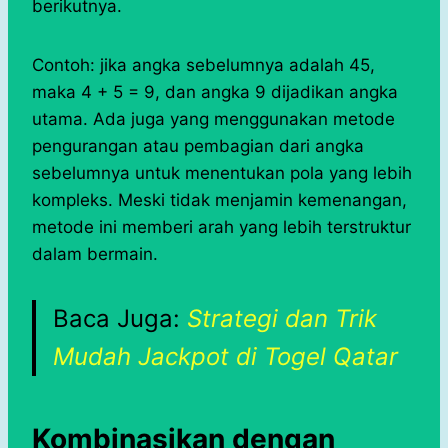
berikutnya.
Contoh: jika angka sebelumnya adalah 45,
maka 4 + 5 = 9, dan angka 9 dijadikan angka
utama. Ada juga yang menggunakan metode
pengurangan atau pembagian dari angka
sebelumnya untuk menentukan pola yang lebih
kompleks. Meski tidak menjamin kemenangan,
metode ini memberi arah yang lebih terstruktur
dalam bermain.
Baca Juga:
Strategi dan Trik
Mudah Jackpot di Togel Qatar
Kombinasikan dengan