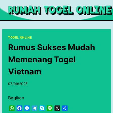
Skip
to
content
TOGEL ONLINE
Rumus Sukses Mudah
Memenang Togel
Vietnam
07/09/2025
Bagikan
W
F
M
T
S
L
X
S