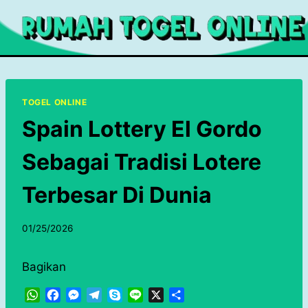
Skip
to
content
TOGEL ONLINE
Spain Lottery El Gordo
Sebagai Tradisi Lotere
Terbesar Di Dunia
01/25/2026
Bagikan
W
F
M
T
S
L
X
S