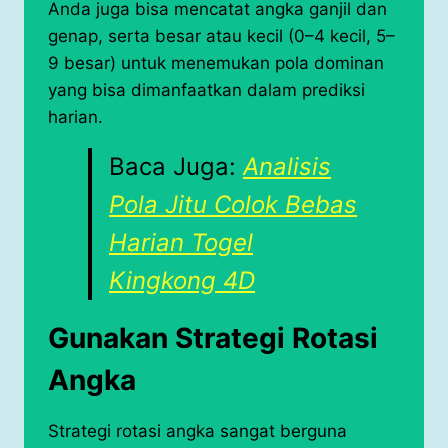
Anda juga bisa mencatat angka ganjil dan
genap, serta besar atau kecil (0–4 kecil, 5–
9 besar) untuk menemukan pola dominan
yang bisa dimanfaatkan dalam prediksi
harian.
Baca Juga:
Analisis
Pola Jitu Colok Bebas
Harian Togel
Kingkong 4D
Gunakan Strategi Rotasi
Angka
Strategi rotasi angka sangat berguna