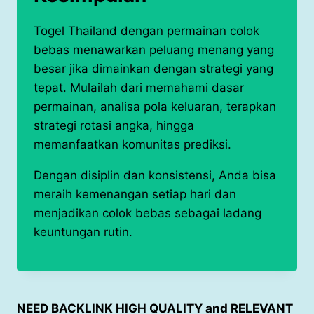
Togel Thailand dengan permainan colok
bebas menawarkan peluang menang yang
besar jika dimainkan dengan strategi yang
tepat. Mulailah dari memahami dasar
permainan, analisa pola keluaran, terapkan
strategi rotasi angka, hingga
memanfaatkan komunitas prediksi.
Dengan disiplin dan konsistensi, Anda bisa
meraih kemenangan setiap hari dan
menjadikan colok bebas sebagai ladang
keuntungan rutin.
NEED BACKLINK HIGH QUALITY and RELEVANT