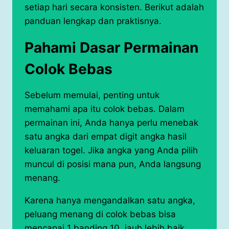
setiap hari secara konsisten. Berikut adalah
panduan lengkap dan praktisnya.
Pahami Dasar Permainan
Colok Bebas
Sebelum memulai, penting untuk
memahami apa itu colok bebas. Dalam
permainan ini, Anda hanya perlu menebak
satu angka dari empat digit angka hasil
keluaran togel. Jika angka yang Anda pilih
muncul di posisi mana pun, Anda langsung
menang.
Karena hanya mengandalkan satu angka,
peluang menang di colok bebas bisa
mencapai 1 banding 10, jauh lebih baik