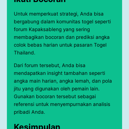
Untuk memperkuat strategi, Anda bisa
bergabung dalam komunitas togel seperti
forum Kapaksableng yang sering
membagikan bocoran dan prediksi angka
colok bebas harian untuk pasaran Togel
Thailand.
Dari forum tersebut, Anda bisa
mendapatkan insight tambahan seperti
angka main harian, angka lemah, dan pola
jitu yang digunakan oleh pemain lain.
Gunakan bocoran tersebut sebagai
referensi untuk menyempurnakan analisis
pribadi Anda.
Kesimpulan