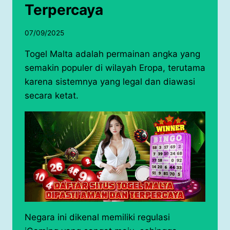
Terpercaya
07/09/2025
Togel Malta adalah permainan angka yang
semakin populer di wilayah Eropa, terutama
karena sistemnya yang legal dan diawasi
secara ketat.
Negara ini dikenal memiliki regulasi