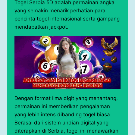
Togel Serbia 5D adalah permainan angka
yang semakin menarik perhatian para
pencinta togel internasional serta gampang
mendapatkan jackpot.
Dengan format lima digit yang menantang,
permainan ini memberikan pengalaman
yang lebih intens dibanding togel biasa.
Berasal dari sistem undian digital yang
diterapkan di Serbia, togel ini menawarkan