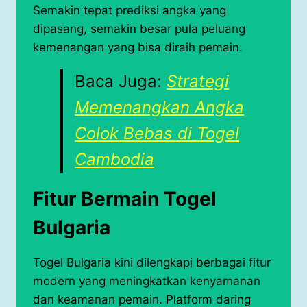
Semakin tepat prediksi angka yang
dipasang, semakin besar pula peluang
kemenangan yang bisa diraih pemain.
Baca Juga:
Strategi
Memenangkan Angka
Colok Bebas di Togel
Cambodia
Fitur Bermain Togel
Bulgaria
Togel Bulgaria kini dilengkapi berbagai fitur
modern yang meningkatkan kenyamanan
dan keamanan pemain. Platform daring