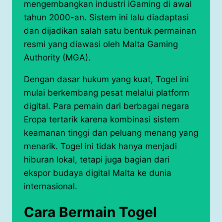
mengembangkan industri iGaming di awal
tahun 2000-an. Sistem ini lalu diadaptasi
dan dijadikan salah satu bentuk permainan
resmi yang diawasi oleh Malta Gaming
Authority (MGA).
Dengan dasar hukum yang kuat, Togel ini
mulai berkembang pesat melalui platform
digital. Para pemain dari berbagai negara
Eropa tertarik karena kombinasi sistem
keamanan tinggi dan peluang menang yang
menarik. Togel ini tidak hanya menjadi
hiburan lokal, tetapi juga bagian dari
ekspor budaya digital Malta ke dunia
internasional.
Cara Bermain Togel