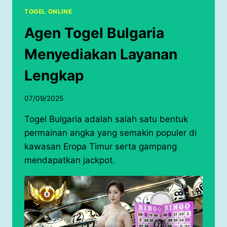
TOGEL ONLINE
Agen Togel Bulgaria
Menyediakan Layanan
Lengkap
07/09/2025
Togel Bulgaria adalah salah satu bentuk
permainan angka yang semakin populer di
kawasan Eropa Timur serta gampang
mendapatkan jackpot.