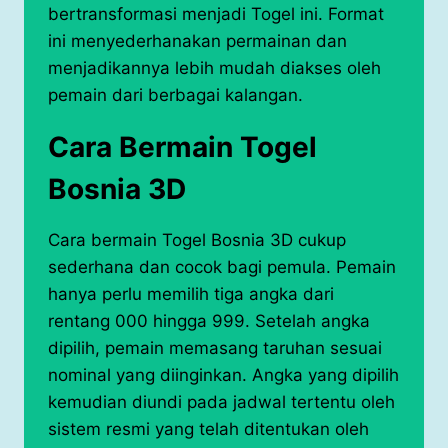
bertransformasi menjadi Togel ini. Format
ini menyederhanakan permainan dan
menjadikannya lebih mudah diakses oleh
pemain dari berbagai kalangan.
Cara Bermain Togel
Bosnia 3D
Cara bermain Togel Bosnia 3D cukup
sederhana dan cocok bagi pemula. Pemain
hanya perlu memilih tiga angka dari
rentang 000 hingga 999. Setelah angka
dipilih, pemain memasang taruhan sesuai
nominal yang diinginkan. Angka yang dipilih
kemudian diundi pada jadwal tertentu oleh
sistem resmi yang telah ditentukan oleh