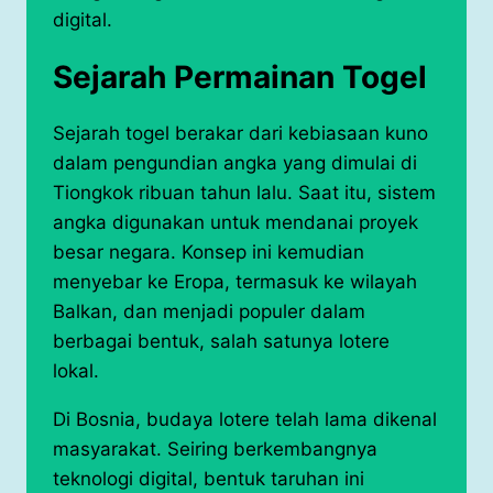
digital.
Sejarah Permainan Togel
Sejarah togel berakar dari kebiasaan kuno
dalam pengundian angka yang dimulai di
Tiongkok ribuan tahun lalu. Saat itu, sistem
angka digunakan untuk mendanai proyek
besar negara. Konsep ini kemudian
menyebar ke Eropa, termasuk ke wilayah
Balkan, dan menjadi populer dalam
berbagai bentuk, salah satunya lotere
lokal.
Di Bosnia, budaya lotere telah lama dikenal
masyarakat. Seiring berkembangnya
teknologi digital, bentuk taruhan ini