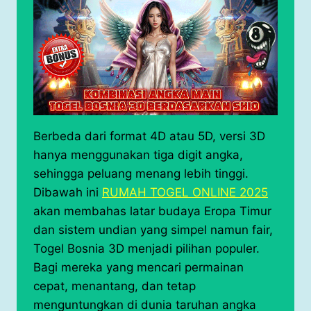
Berbeda dari format 4D atau 5D, versi 3D
hanya menggunakan tiga digit angka,
sehingga peluang menang lebih tinggi.
Dibawah ini
RUMAH TOGEL ONLINE 2025
akan membahas latar budaya Eropa Timur
dan sistem undian yang simpel namun fair,
Togel Bosnia 3D menjadi pilihan populer.
Bagi mereka yang mencari permainan
cepat, menantang, dan tetap
menguntungkan di dunia taruhan angka