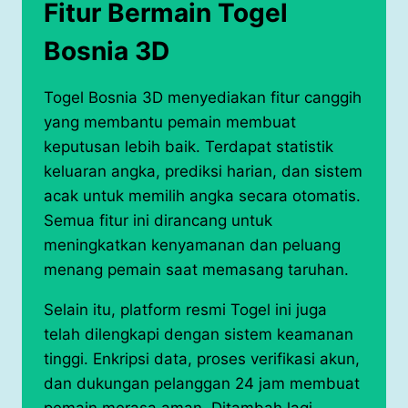
Fitur Bermain Togel
Bosnia 3D
Togel Bosnia 3D menyediakan fitur canggih
yang membantu pemain membuat
keputusan lebih baik. Terdapat statistik
keluaran angka, prediksi harian, dan sistem
acak untuk memilih angka secara otomatis.
Semua fitur ini dirancang untuk
meningkatkan kenyamanan dan peluang
menang pemain saat memasang taruhan.
Selain itu, platform resmi Togel ini juga
telah dilengkapi dengan sistem keamanan
tinggi. Enkripsi data, proses verifikasi akun,
dan dukungan pelanggan 24 jam membuat