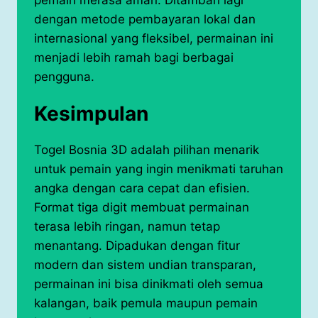
pemain merasa aman. Ditambah lagi
dengan metode pembayaran lokal dan
internasional yang fleksibel, permainan ini
menjadi lebih ramah bagi berbagai
pengguna.
Kesimpulan
Togel Bosnia 3D adalah pilihan menarik
untuk pemain yang ingin menikmati taruhan
angka dengan cara cepat dan efisien.
Format tiga digit membuat permainan
terasa lebih ringan, namun tetap
menantang. Dipadukan dengan fitur
modern dan sistem undian transparan,
permainan ini bisa dinikmati oleh semua
kalangan, baik pemula maupun pemain