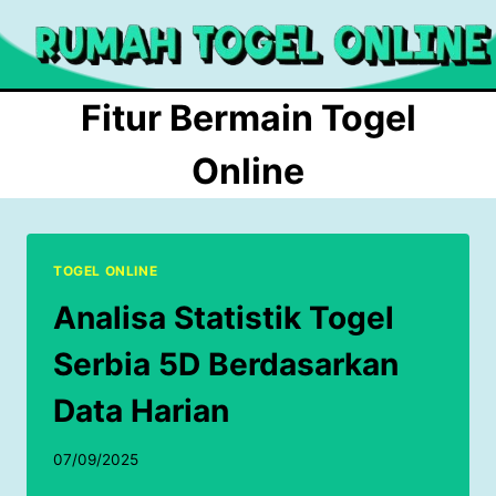
Skip
to
content
Fitur Bermain Togel
Online
TOGEL ONLINE
Analisa Statistik Togel
Serbia 5D Berdasarkan
Data Harian
07/09/2025