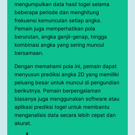
mengumpulkan data hasil togel selama
beberapa periode dan menghitung
frekuensi kemunculan setiap angka.
Pemain juga memperhatikan pola
berurutan, angka ganjil-genap, hingga
kombinasi angka yang sering muncul
bersamaan.
Dengan memahami pola ini, pemain dapat
menyusun prediksi angka 2D yang memiliki
peluang besar untuk muncul di pengundian
berikutnya. Pemain berpengalaman
biasanya juga menggunakan software atau
aplikasi prediksi togel untuk membantu
menganalisis data secara lebih cepat dan
akurat.