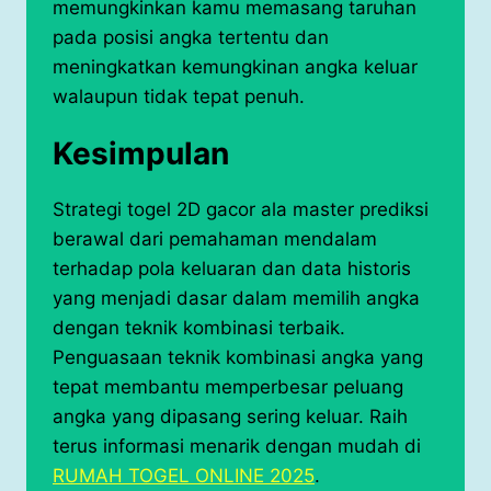
memungkinkan kamu memasang taruhan
pada posisi angka tertentu dan
meningkatkan kemungkinan angka keluar
walaupun tidak tepat penuh.
Kesimpulan
Strategi togel 2D gacor ala master prediksi
berawal dari pemahaman mendalam
terhadap pola keluaran dan data historis
yang menjadi dasar dalam memilih angka
dengan teknik kombinasi terbaik.
Penguasaan teknik kombinasi angka yang
tepat membantu memperbesar peluang
angka yang dipasang sering keluar. Raih
terus informasi menarik dengan mudah di
RUMAH TOGEL ONLINE 2025
.