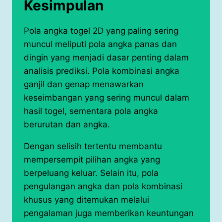
Kesimpulan
Pola angka togel 2D yang paling sering
muncul meliputi pola angka panas dan
dingin yang menjadi dasar penting dalam
analisis prediksi. Pola kombinasi angka
ganjil dan genap menawarkan
keseimbangan yang sering muncul dalam
hasil togel, sementara pola angka
berurutan dan angka.
Dengan selisih tertentu membantu
mempersempit pilihan angka yang
berpeluang keluar. Selain itu, pola
pengulangan angka dan pola kombinasi
khusus yang ditemukan melalui
pengalaman juga memberikan keuntungan