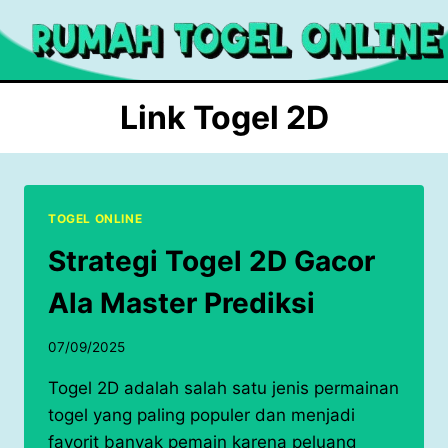
Skip
to
content
Link Togel 2D
TOGEL ONLINE
Strategi Togel 2D Gacor
Ala Master Prediksi
07/09/2025
Togel 2D adalah salah satu jenis permainan
togel yang paling populer dan menjadi
favorit banyak pemain karena peluang