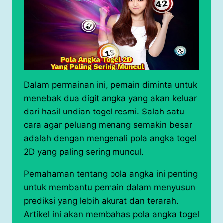
Dalam permainan ini, pemain diminta untuk
menebak dua digit angka yang akan keluar
dari hasil undian togel resmi. Salah satu
cara agar peluang menang semakin besar
adalah dengan mengenali pola angka togel
2D yang paling sering muncul.
Pemahaman tentang pola angka ini penting
untuk membantu pemain dalam menyusun
prediksi yang lebih akurat dan terarah.
Artikel ini akan membahas pola angka togel