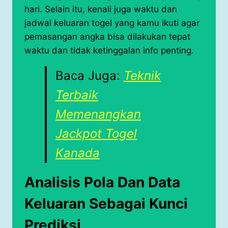
hari. Selain itu, kenali juga waktu dan
jadwal keluaran togel yang kamu ikuti agar
pemasangan angka bisa dilakukan tepat
waktu dan tidak ketinggalan info penting.
Baca Juga:
Teknik
Terbaik
Memenangkan
Jackpot Togel
Kanada
Analisis Pola Dan Data
Keluaran Sebagai Kunci
Prediksi