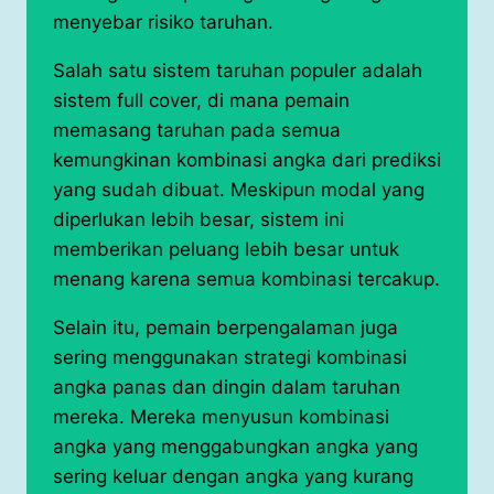
menyebar risiko taruhan.
Salah satu sistem taruhan populer adalah
sistem full cover, di mana pemain
memasang taruhan pada semua
kemungkinan kombinasi angka dari prediksi
yang sudah dibuat. Meskipun modal yang
diperlukan lebih besar, sistem ini
memberikan peluang lebih besar untuk
menang karena semua kombinasi tercakup.
Selain itu, pemain berpengalaman juga
sering menggunakan strategi kombinasi
angka panas dan dingin dalam taruhan
mereka. Mereka menyusun kombinasi
angka yang menggabungkan angka yang
sering keluar dengan angka yang kurang