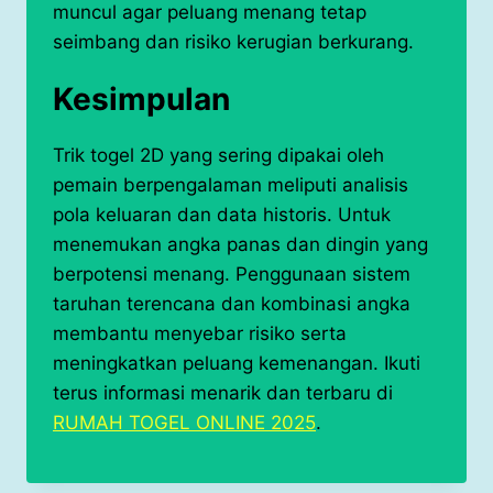
muncul agar peluang menang tetap
seimbang dan risiko kerugian berkurang.
Kesimpulan
Trik togel 2D yang sering dipakai oleh
pemain berpengalaman meliputi analisis
pola keluaran dan data historis. Untuk
menemukan angka panas dan dingin yang
berpotensi menang. Penggunaan sistem
taruhan terencana dan kombinasi angka
membantu menyebar risiko serta
meningkatkan peluang kemenangan. Ikuti
terus informasi menarik dan terbaru di
RUMAH TOGEL ONLINE 2025
.