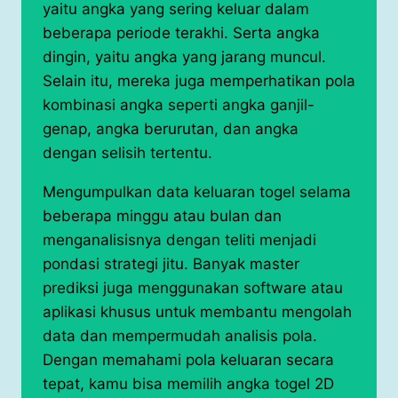
yaitu angka yang sering keluar dalam
beberapa periode terakhi. Serta angka
dingin, yaitu angka yang jarang muncul.
Selain itu, mereka juga memperhatikan pola
kombinasi angka seperti angka ganjil-
genap, angka berurutan, dan angka
dengan selisih tertentu.
Mengumpulkan data keluaran togel selama
beberapa minggu atau bulan dan
menganalisisnya dengan teliti menjadi
pondasi strategi jitu. Banyak master
prediksi juga menggunakan software atau
aplikasi khusus untuk membantu mengolah
data dan mempermudah analisis pola.
Dengan memahami pola keluaran secara
tepat, kamu bisa memilih angka togel 2D