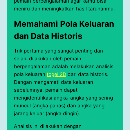
pemain berpengalaman agar kamu bisa
meniru dan meningkatkan hasil taruhanmu.
Memahami Pola Keluaran
dan Data Historis
Trik pertama yang sangat penting dan
selalu dilakukan oleh pemain
berpengalaman adalah melakukan analisis
pola keluaran
togel 2D
dari data historis.
Dengan mengamati data keluaran
sebelumnya, pemain dapat
mengidentifikasi angka-angka yang sering
muncul (angka panas) dan angka yang
jarang keluar (angka dingin).
Analisis ini dilakukan dengan