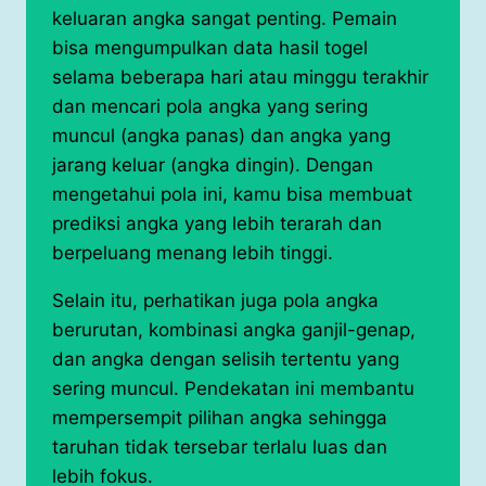
keluaran angka sangat penting. Pemain
bisa mengumpulkan data hasil togel
selama beberapa hari atau minggu terakhir
dan mencari pola angka yang sering
muncul (angka panas) dan angka yang
jarang keluar (angka dingin). Dengan
mengetahui pola ini, kamu bisa membuat
prediksi angka yang lebih terarah dan
berpeluang menang lebih tinggi.
Selain itu, perhatikan juga pola angka
berurutan, kombinasi angka ganjil-genap,
dan angka dengan selisih tertentu yang
sering muncul. Pendekatan ini membantu
mempersempit pilihan angka sehingga
taruhan tidak tersebar terlalu luas dan
lebih fokus.