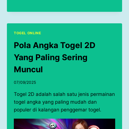
TOGEL ONLINE
Pola Angka Togel 2D
Yang Paling Sering
Muncul
07/09/2025
Togel 2D adalah salah satu jenis permainan
togel angka yang paling mudah dan
populer di kalangan penggemar togel.