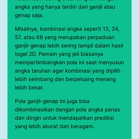
angka yang hanya terdiri dari ganjil atau
genap saja.
Misalnya, kombinasi angka seperti 13, 24,
57, atau 68 yang merupakan perpaduan
ganjil-genap lebih sering tampil dalam hasil
togel 2D. Pemain yang jeli biasanya
mempertimbangkan pola ini saat menyusun
angka taruhan agar kombinasi yang dipilih
lebih seimbang dan berpeluang menang
lebih besar.
Pola ganjil-genap ini juga bisa
dikombinasikan dengan pola angka panas
dan dingin untuk mendapatkan prediksi
yang lebih akurat dan beragam.