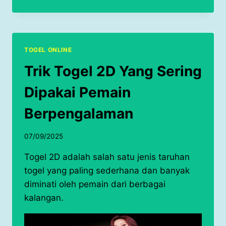
TOGEL ONLINE
Trik Togel 2D Yang Sering
Dipakai Pemain
Berpengalaman
07/09/2025
Togel 2D adalah salah satu jenis taruhan
togel yang paling sederhana dan banyak
diminati oleh pemain dari berbagai
kalangan.