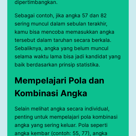
dipertimbangkan.
Sebagai contoh, jika angka 57 dan 82
sering muncul dalam sebulan terakhir,
kamu bisa mencoba memasukkan angka
tersebut dalam taruhan secara berkala.
Sebaliknya, angka yang belum muncul
selama waktu lama bisa jadi kandidat yang
baik berdasarkan prinsip statistika.
Mempelajari Pola dan
Kombinasi Angka
Selain melihat angka secara individual,
penting untuk mempelajari pola kombinasi
angka yang sering keluar. Pola seperti
angka kembar (contoh: 55, 77), angka