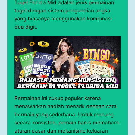
Togel Florida Mid adalah jenis permainan
togel dengan sistem pengundian angka
yang biasanya menggunakan kombinasi
dua digit.
Permainan ini cukup populer karena
menawarkan hadiah menarik dengan cara
bermain yang sederhana. Untuk menang
secara konsisten, pemain harus memahami
aturan dasar dan mekanisme keluaran