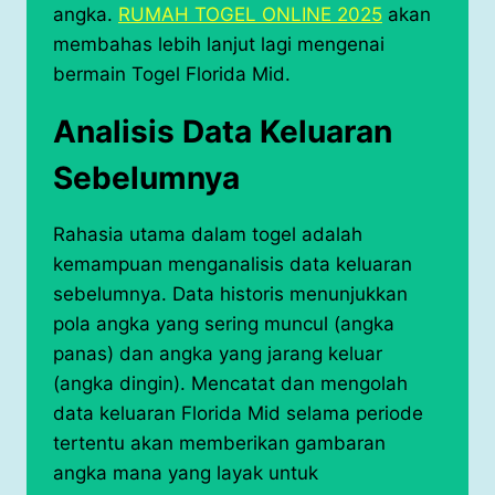
angka.
RUMAH TOGEL ONLINE 2025
akan
membahas lebih lanjut lagi mengenai
bermain Togel Florida Mid.
Analisis Data Keluaran
Sebelumnya
Rahasia utama dalam togel adalah
kemampuan menganalisis data keluaran
sebelumnya. Data historis menunjukkan
pola angka yang sering muncul (angka
panas) dan angka yang jarang keluar
(angka dingin). Mencatat dan mengolah
data keluaran Florida Mid selama periode
tertentu akan memberikan gambaran
angka mana yang layak untuk