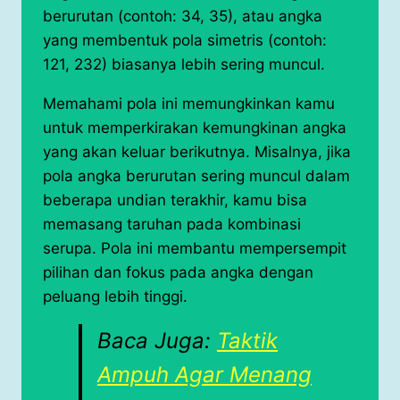
berurutan (contoh: 34, 35), atau angka
yang membentuk pola simetris (contoh:
121, 232) biasanya lebih sering muncul.
Memahami pola ini memungkinkan kamu
untuk memperkirakan kemungkinan angka
yang akan keluar berikutnya. Misalnya, jika
pola angka berurutan sering muncul dalam
beberapa undian terakhir, kamu bisa
memasang taruhan pada kombinasi
serupa. Pola ini membantu mempersempit
pilihan dan fokus pada angka dengan
peluang lebih tinggi.
Baca Juga:
Taktik
Ampuh Agar Menang