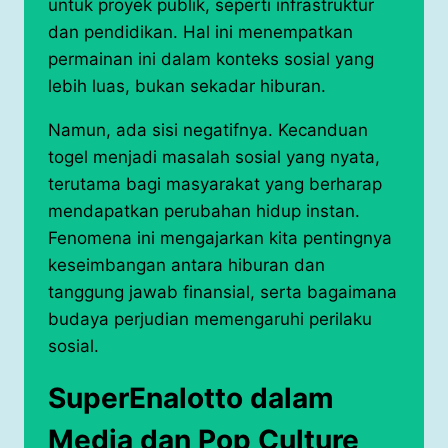
untuk proyek publik, seperti infrastruktur
dan pendidikan. Hal ini menempatkan
permainan ini dalam konteks sosial yang
lebih luas, bukan sekadar hiburan.
Namun, ada sisi negatifnya. Kecanduan
togel menjadi masalah sosial yang nyata,
terutama bagi masyarakat yang berharap
mendapatkan perubahan hidup instan.
Fenomena ini mengajarkan kita pentingnya
keseimbangan antara hiburan dan
tanggung jawab finansial, serta bagaimana
budaya perjudian memengaruhi perilaku
sosial.
SuperEnalotto dalam
Media dan Pop Culture