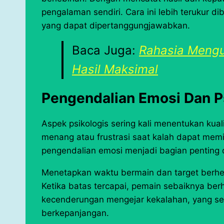
pengalaman sendiri. Cara ini lebih terukur d
yang dapat dipertanggungjawabkan.
Baca Juga:
Rahasia Mengu
Hasil Maksimal
Pengendalian Emosi Dan P
Aspek psikologis sering kali menentukan kual
menang atau frustrasi saat kalah dapat memic
pengendalian emosi menjadi bagian penting 
Menetapkan waktu bermain dan target berh
Ketika batas tercapai, pemain sebaiknya berhe
kecenderungan mengejar kekalahan, yang ser
berkepanjangan.