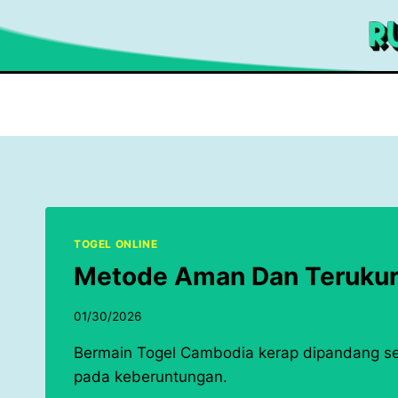
Skip
to
content
TOGEL ONLINE
Metode Aman Dan Terukur
01/30/2026
Bermain Togel Cambodia kerap dipandang seba
pada keberuntungan.