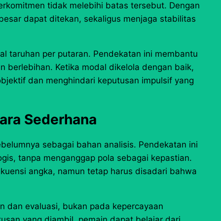
rkomitmen tidak melebihi batas tersebut. Dengan
besar dapat ditekan, sekaligus menjaga stabilitas
l taruhan per putaran. Pendekatan ini membantu
berlebihan. Ketika modal dikelola dengan baik,
bjektif dan menghindari keputusan impulsif yang
cara Sederhana
belumnya sebagai bahan analisis. Pendekatan ini
ogis, tanpa menganggap pola sebagai kepastian.
kuensi angka, namun tetap harus disadari bahwa
an dan evaluasi, bukan pada kepercayaan
usan yang diambil, pemain dapat belajar dari