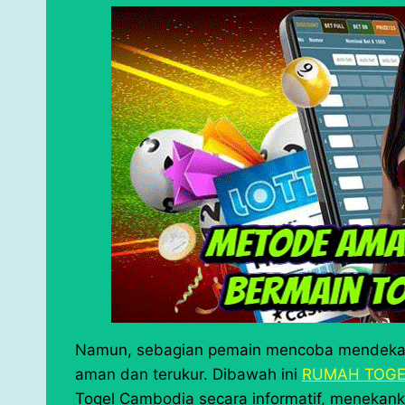
Namun, sebagian pemain mencoba mendekati
aman dan terukur. Dibawah ini
RUMAH TOGE
Togel Cambodia secara informatif, menekankan