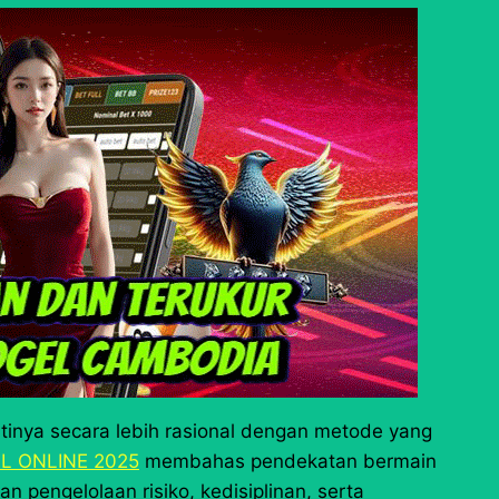
nya secara lebih rasional dengan metode yang
L ONLINE 2025
membahas pendekatan bermain
 pengelolaan risiko, kedisiplinan, serta