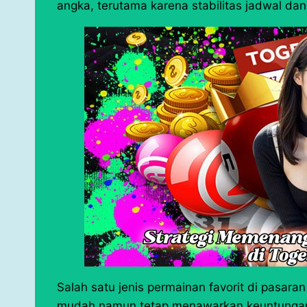
angka, terutama karena stabilitas jadwal dan 
Salah satu jenis permainan favorit di pasara
mudah namun tetap menawarkan keuntunga