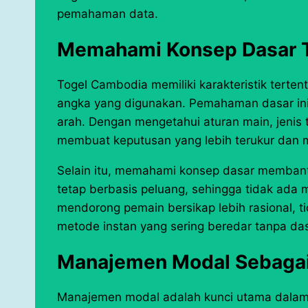
pemahaman data.
Memahami Konsep Dasar 
Togel Cambodia memiliki karakteristik terten
angka yang digunakan. Pemahaman dasar ini 
arah. Dengan mengetahui aturan main, jenis 
membuat keputusan yang lebih terukur dan m
Selain itu, memahami konsep dasar membantu
tetap berbasis peluang, sehingga tidak ada 
mendorong pemain bersikap lebih rasional, ti
metode instan yang sering beredar tanpa das
Manajemen Modal Sebagai
Manajemen modal adalah kunci utama dalam