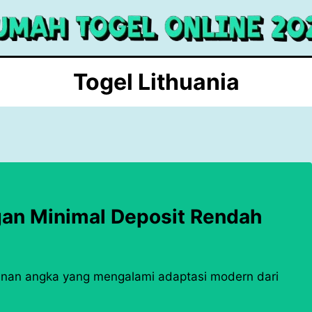
Togel Lithuania
gan Minimal Deposit Rendah
ainan angka yang mengalami adaptasi modern dari