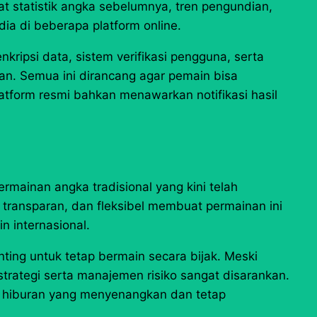
hat statistik angka sebelumnya, tren pengundian,
ia di beberapa platform online.
enkripsi data, sistem verifikasi pengguna, serta
n. Semua ini dirancang agar pemain bisa
atform resmi bahkan menawarkan notifikasi hasil
rmainan angka tradisional yang kini telah
, transparan, dan fleksibel membuat permainan ini
 internasional.
ting untuk tetap bermain secara bijak. Meski
rategi serta manajemen risiko sangat disarankan.
na hiburan yang menyenangkan dan tetap