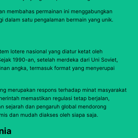
an membahas permainan ini menggabungkan
ogi dalam satu pengalaman bermain yang unik.
tem lotere nasional yang diatur ketat oleh
ejak 1990-an, setelah merdeka dari Uni Soviet,
nan angka, termasuk format yang menyerupai
ring merupakan respons terhadap minat masyarakat
merintah memastikan regulasi tetap berjalan,
n sejarah dan pengaruh global mendorong
mis dan mudah diakses oleh siapa saja.
nia