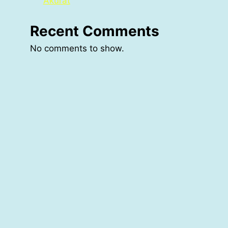
Akurat
Recent Comments
No comments to show.