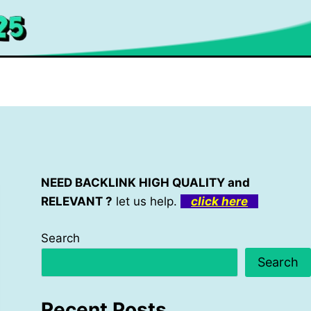
NEED BACKLINK HIGH QUALITY and
RELEVANT ?
let us help.
click here
Search
Search
Recent Posts