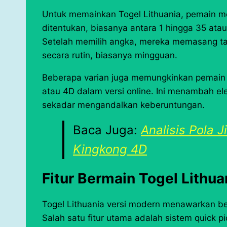
Untuk memainkan Togel Lithuania, pemain me
ditentukan, biasanya antara 1 hingga 35 atau
Setelah memilih angka, mereka memasang ta
secara rutin, biasanya mingguan.
Beberapa varian juga memungkinkan pemain m
atau 4D dalam versi online. Ini menambah ele
sekadar mengandalkan keberuntungan.
Baca Juga:
Analisis Pola 
Kingkong 4D
Fitur Bermain Togel Lithua
Togel Lithuania versi modern menawarkan b
Salah satu fitur utama adalah sistem quick 