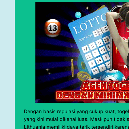
Dengan basis regulasi yang cukup kuat, togel
yang kini mulai dikenal luas. Meskipun tidak s
Lithuania memiliki daya tarik tersendiri kare