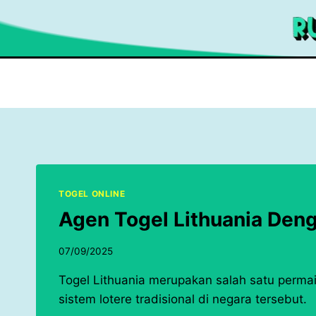
Skip
to
content
TOGEL ONLINE
Agen Togel Lithuania Den
07/09/2025
Togel Lithuania merupakan salah satu perm
sistem lotere tradisional di negara tersebut.