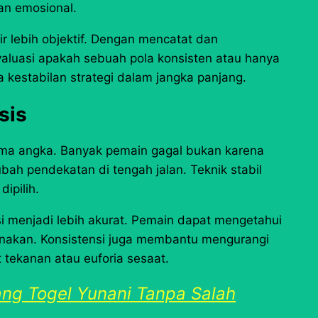
dan emosional.
r lebih objektif. Dengan mencatat dan
luasi apakah sebuah pola konsisten atau hanya
 kestabilan strategi dalam jangka panjang.
sis
rama angka. Banyak pemain gagal bukan karena
ubah pendekatan di tengah jalan. Teknik stabil
ipilih.
si menjadi lebih akurat. Pemain dapat mengetahui
unakan. Konsistensi juga membantu mengurangi
 tekanan atau euforia sesaat.
ang Togel Yunani Tanpa Salah