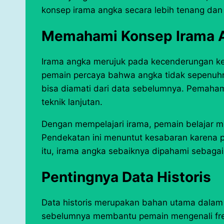
konsep irama angka secara lebih tenang dan 
Memahami Konsep Irama 
Irama angka merujuk pada kecenderungan ke
pemain percaya bahwa angka tidak sepenuhny
bisa diamati dari data sebelumnya. Pemaha
teknik lanjutan.
Dengan mempelajari irama, pemain belajar mel
Pendekatan ini menuntut kesabaran karena po
itu, irama angka sebaiknya dipahami sebagai 
Pentingnya Data Historis
Data historis merupakan bahan utama dalam
sebelumnya membantu pemain mengenali frek