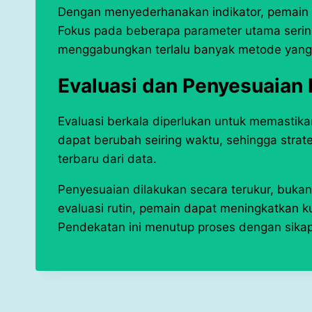
Dengan menyederhanakan indikator, pemain da
Fokus pada beberapa parameter utama sering
menggabungkan terlalu banyak metode yang 
Evaluasi dan Penyesuaian 
Evaluasi berkala diperlukan untuk memastika
dapat berubah seiring waktu, sehingga strat
terbaru dari data.
Penyesuaian dilakukan secara terukur, bukan
evaluasi rutin, pemain dapat meningkatkan kua
Pendekatan ini menutup proses dengan sikap b