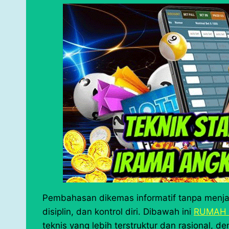
Pembahasan dikemas informatif tanpa menjan
disiplin, dan kontrol diri. Dibawah ini
RUMAH 
teknis yang lebih terstruktur dan rasional