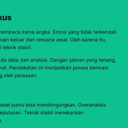
kus
membaca irama angka. Emosi yang tidak terkendali
n keluar dari rencana awal. Oleh karena itu,
teknik stabil.
 data dan analisis. Dengan pikiran yang tenang,
onal. Pendekatan ini menjadikan proses bermain
g oleh perasaan.
riabel justru bisa membingungkan. Overanalisis
eputusan. Teknik stabil menekankan
.