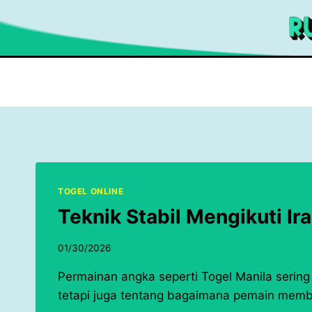
Skip
to
content
TOGEL ONLINE
Teknik Stabil Mengikuti I
01/30/2026
Permainan angka seperti Togel Manila serin
tetapi juga tentang bagaimana pemain memb