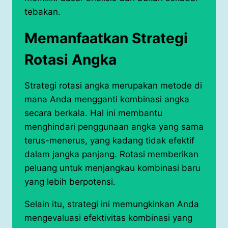
tebakan.
Memanfaatkan Strategi
Rotasi Angka
Strategi rotasi angka merupakan metode di
mana Anda mengganti kombinasi angka
secara berkala. Hal ini membantu
menghindari penggunaan angka yang sama
terus-menerus, yang kadang tidak efektif
dalam jangka panjang. Rotasi memberikan
peluang untuk menjangkau kombinasi baru
yang lebih berpotensi.
Selain itu, strategi ini memungkinkan Anda
mengevaluasi efektivitas kombinasi yang