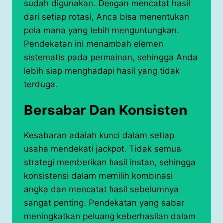
sudah digunakan. Dengan mencatat hasil
dari setiap rotasi, Anda bisa menentukan
pola mana yang lebih menguntungkan.
Pendekatan ini menambah elemen
sistematis pada permainan, sehingga Anda
lebih siap menghadapi hasil yang tidak
terduga.
Bersabar Dan Konsisten
Kesabaran adalah kunci dalam setiap
usaha mendekati jackpot. Tidak semua
strategi memberikan hasil instan, sehingga
konsistensi dalam memilih kombinasi
angka dan mencatat hasil sebelumnya
sangat penting. Pendekatan yang sabar
meningkatkan peluang keberhasilan dalam