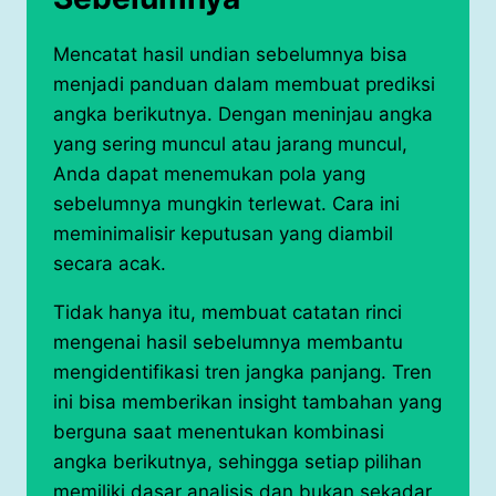
Mencatat hasil undian sebelumnya bisa
menjadi panduan dalam membuat prediksi
angka berikutnya. Dengan meninjau angka
yang sering muncul atau jarang muncul,
Anda dapat menemukan pola yang
sebelumnya mungkin terlewat. Cara ini
meminimalisir keputusan yang diambil
secara acak.
Tidak hanya itu, membuat catatan rinci
mengenai hasil sebelumnya membantu
mengidentifikasi tren jangka panjang. Tren
ini bisa memberikan insight tambahan yang
berguna saat menentukan kombinasi
angka berikutnya, sehingga setiap pilihan
memiliki dasar analisis dan bukan sekadar