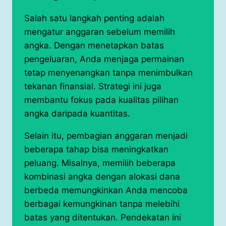
Salah satu langkah penting adalah
mengatur anggaran sebelum memilih
angka. Dengan menetapkan batas
pengeluaran, Anda menjaga permainan
tetap menyenangkan tanpa menimbulkan
tekanan finansial. Strategi ini juga
membantu fokus pada kualitas pilihan
angka daripada kuantitas.
Selain itu, pembagian anggaran menjadi
beberapa tahap bisa meningkatkan
peluang. Misalnya, memilih beberapa
kombinasi angka dengan alokasi dana
berbeda memungkinkan Anda mencoba
berbagai kemungkinan tanpa melebihi
batas yang ditentukan. Pendekatan ini