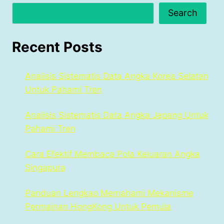
Search
Recent Posts
Analisis Sistematis Data Angka Korea Selatan
Untuk Pahami Tren
Analisis Sistematis Data Angka Jepang Untuk
Pahami Tren
Cara Efektif Membaca Pola Keluaran Angka
Singapura
Panduan Lengkap Memahami Mekanisme
Permainan HongKong Untuk Pemula