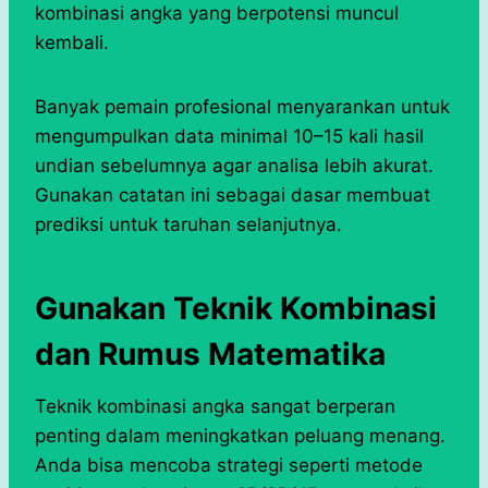
kombinasi angka yang berpotensi muncul
kembali.
Banyak pemain profesional menyarankan untuk
mengumpulkan data minimal 10–15 kali hasil
undian sebelumnya agar analisa lebih akurat.
Gunakan catatan ini sebagai dasar membuat
prediksi untuk taruhan selanjutnya.
Gunakan Teknik Kombinasi
dan Rumus Matematika
Teknik kombinasi angka sangat berperan
penting dalam meningkatkan peluang menang.
Anda bisa mencoba strategi seperti metode