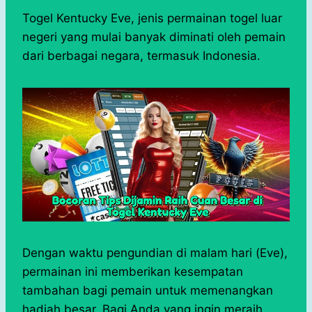
h
a
e
e
k
i
h
a
c
s
l
y
n
a
Togel Kentucky Eve, jenis permainan togel luar
t
e
s
e
p
e
r
negeri yang mulai banyak diminati oleh pemain
s
b
e
g
e
e
dari berbagai negara, termasuk Indonesia.
A
o
n
r
p
o
g
a
p
k
e
m
r
Dengan waktu pengundian di malam hari (Eve),
permainan ini memberikan kesempatan
tambahan bagi pemain untuk memenangkan
hadiah besar. Bagi Anda yang ingin meraih