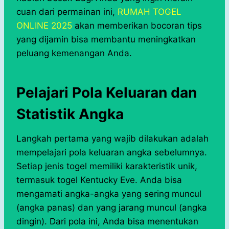
cuan dari permainan ini,
RUMAH TOGEL
ONLINE 2025
akan memberikan bocoran tips
yang dijamin bisa membantu meningkatkan
peluang kemenangan Anda.
Pelajari Pola Keluaran dan
Statistik Angka
Langkah pertama yang wajib dilakukan adalah
mempelajari pola keluaran angka sebelumnya.
Setiap jenis togel memiliki karakteristik unik,
termasuk togel Kentucky Eve. Anda bisa
mengamati angka-angka yang sering muncul
(angka panas) dan yang jarang muncul (angka
dingin). Dari pola ini, Anda bisa menentukan