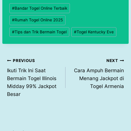
Post
#
Bandar Togel Online Terbaik
Tags:
#
Rumah Togel Online 2025
#
Tips dan Trik Bermain Togel
#
Togel Kentucky Eve
Post
PREVIOUS
NEXT
Ikuti Trik Ini Saat
Cara Ampuh Bermain
navigation
Bermain Togel Illinois
Menang Jackpot di
Midday 99% Jackpot
Togel Armenia
Besar