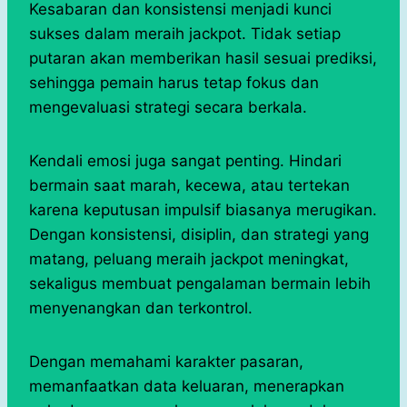
Kesabaran dan konsistensi menjadi kunci
sukses dalam meraih jackpot. Tidak setiap
putaran akan memberikan hasil sesuai prediksi,
sehingga pemain harus tetap fokus dan
mengevaluasi strategi secara berkala.
Kendali emosi juga sangat penting. Hindari
bermain saat marah, kecewa, atau tertekan
karena keputusan impulsif biasanya merugikan.
Dengan konsistensi, disiplin, dan strategi yang
matang, peluang meraih jackpot meningkat,
sekaligus membuat pengalaman bermain lebih
menyenangkan dan terkontrol.
Dengan memahami karakter pasaran,
memanfaatkan data keluaran, menerapkan