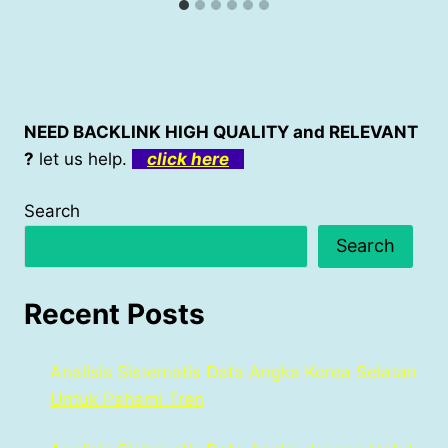
NEED BACKLINK HIGH QUALITY and RELEVANT
?
let us help.
click here
Search
Search
Recent Posts
Analisis Sistematis Data Angka Korea Selatan
Untuk Pahami Tren