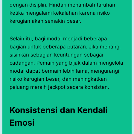
dengan disiplin. Hindari menambah taruhan
ketika mengalami kekalahan karena risiko
kerugian akan semakin besar.
Selain itu, bagi modal menjadi beberapa
bagian untuk beberapa putaran. Jika menang,
sisihkan sebagian keuntungan sebagai
cadangan. Pemain yang bijak dalam mengelola
modal dapat bermain lebih lama, mengurangi
risiko kerugian besar, dan meningkatkan
peluang meraih jackpot secara konsisten.
Konsistensi dan Kendali
Emosi