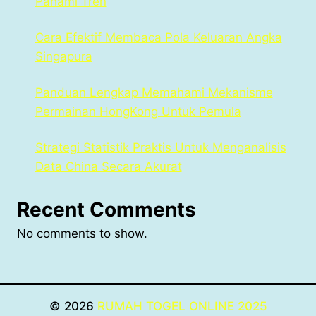
Pahami Tren
Cara Efektif Membaca Pola Keluaran Angka
Singapura
Panduan Lengkap Memahami Mekanisme
Permainan HongKong Untuk Pemula
Strategi Statistik Praktis Untuk Menganalisis
Data China Secara Akurat
Recent Comments
No comments to show.
© 2026
RUMAH TOGEL ONLINE 2025