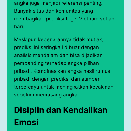
angka juga menjadi referensi penting.
Banyak situs dan komunitas yang
membagikan prediksi togel Vietnam setiap
hari.
Meskipun kebenarannya tidak mutlak,
prediksi ini seringkali dibuat dengan
analisis mendalam dan bisa dijadikan
pembanding terhadap angka pilihan
pribadi. Kombinasikan angka hasil rumus
pribadi dengan prediksi dari sumber
terpercaya untuk meningkatkan keyakinan
sebelum memasang angka.
Disiplin dan Kendalikan
Emosi