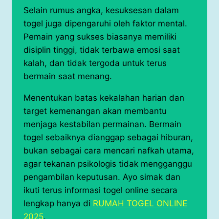
Selain rumus angka, kesuksesan dalam
togel juga dipengaruhi oleh faktor mental.
Pemain yang sukses biasanya memiliki
disiplin tinggi, tidak terbawa emosi saat
kalah, dan tidak tergoda untuk terus
bermain saat menang.
Menentukan batas kekalahan harian dan
target kemenangan akan membantu
menjaga kestabilan permainan. Bermain
togel sebaiknya dianggap sebagai hiburan,
bukan sebagai cara mencari nafkah utama,
agar tekanan psikologis tidak mengganggu
pengambilan keputusan. Ayo simak dan
ikuti terus informasi togel online secara
lengkap hanya di
RUMAH TOGEL ONLINE
2025
.