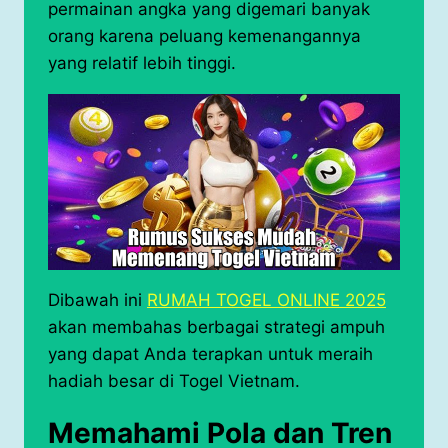
permainan angka yang digemari banyak
orang karena peluang kemenangannya
yang relatif lebih tinggi.
Dibawah ini
RUMAH TOGEL ONLINE 2025
akan membahas berbagai strategi ampuh
yang dapat Anda terapkan untuk meraih
hadiah besar di Togel Vietnam.
Memahami Pola dan Tren