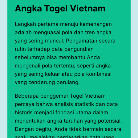
Angka Togel Vietnam
Langkah pertama menuju kemenangan
adalah menguasai pola dan tren angka
yang sering muncul. Pengamatan secara
rutin terhadap data pengundian
sebelumnya bisa membantu Anda
mengenali pola tertentu, seperti angka
yang sering keluar atau pola kombinasi
yang cenderung berulang.
Beberapa penggemar Togel Vietnam
percaya bahwa analisis statistik dan data
historis menjadi fondasi utama dalam
menentukan angka taruhan yang potensial.
Dengan begitu, Anda tidak bermain secara
acak, melainkan berdasarkan data yang