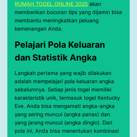
RUMAH TOGEL ONLINE 2025
akan
memberikan bocoran tips yang dijamin bisa
membantu meningkatkan peluang
kemenangan Anda.
Pelajari Pola Keluaran
dan Statistik Angka
Langkah pertama yang wajib dilakukan
adalah mempelajari pola keluaran angka
sebelumnya. Setiap jenis togel memiliki
karakteristik unik, termasuk togel Kentucky
Eve. Anda bisa mengamati angka-angka
yang sering muncul (angka panas) dan
yang jarang muncul (angka dingin). Dari
pola ini, Anda bisa menentukan kombinasi