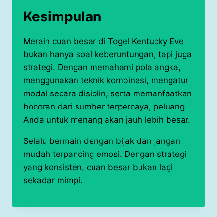
Kesimpulan
Meraih cuan besar di Togel Kentucky Eve
bukan hanya soal keberuntungan, tapi juga
strategi. Dengan memahami pola angka,
menggunakan teknik kombinasi, mengatur
modal secara disiplin, serta memanfaatkan
bocoran dari sumber terpercaya, peluang
Anda untuk menang akan jauh lebih besar.
Selalu bermain dengan bijak dan jangan
mudah terpancing emosi. Dengan strategi
yang konsisten, cuan besar bukan lagi
sekadar mimpi.