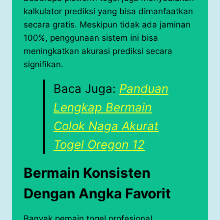
kalkulator prediksi yang bisa dimanfaatkan
secara gratis. Meskipun tidak ada jaminan
100%, penggunaan sistem ini bisa
meningkatkan akurasi prediksi secara
signifikan.
Baca Juga:
Panduan
Lengkap Bermain
Colok Naga Akurat
Togel Oregon 12
Bermain Konsisten
Dengan Angka Favorit
Banyak pemain togel profesional