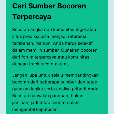
Cari Sumber Bocoran
Terpercaya
Bocoran angka dari komunitas togel atau
situs prediksi bisa menjadi referensi
tambahan. Namun, Anda harus selektif
dalam memilih sumber. Gunakan bocoran
dari forum terpercaya atau komunitas
dengan track record akurat.
Jangan lupa untuk selalu membandingkan
bocoran dari beberapa sumber dan tetap
gunakan logika serta analisa pribadi Anda.
Bocoran hanyalah panduan, bukan
jaminan, jadi tetap cermat dalam
mengambil keputusan.