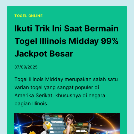
TOGEL ONLINE
Ikuti Trik Ini Saat Bermain
Togel Illinois Midday 99%
Jackpot Besar
07/09/2025
Togel Illinois Midday merupakan salah satu
varian togel yang sangat populer di
Amerika Serikat, khususnya di negara
bagian Illinois.