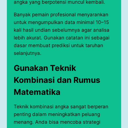
angka yang berpotensi muncul kembali.
Banyak pemain profesional menyarankan
untuk mengumpulkan data minimal 10–15
kali hasil undian sebelumnya agar analisa
lebih akurat. Gunakan catatan ini sebagai
dasar membuat prediksi untuk taruhan
selanjutnya.
Gunakan Teknik
Kombinasi dan Rumus
Matematika
Teknik kombinasi angka sangat berperan
penting dalam meningkatkan peluang
menang. Anda bisa mencoba strategi