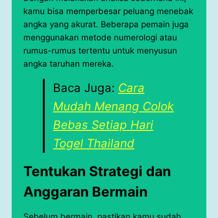
kamu bisa memperbesar peluang menebak
angka yang akurat. Beberapa pemain juga
menggunakan metode numerologi atau
rumus-rumus tertentu untuk menyusun
angka taruhan mereka.
Baca Juga:
Cara
Mudah Menang Colok
Bebas Setiap Hari
Togel Thailand
Tentukan Strategi dan
Anggaran Bermain
Sebelum bermain, pastikan kamu sudah