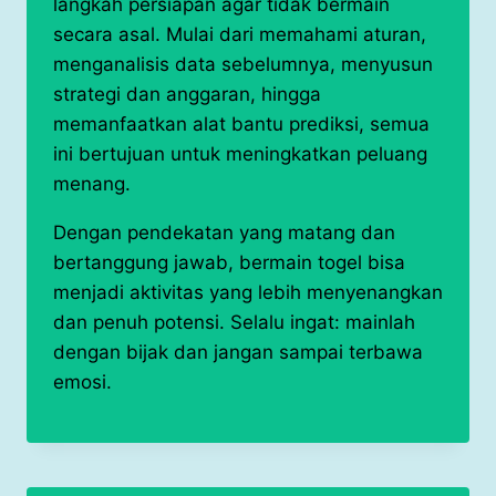
langkah persiapan agar tidak bermain
secara asal. Mulai dari memahami aturan,
menganalisis data sebelumnya, menyusun
strategi dan anggaran, hingga
memanfaatkan alat bantu prediksi, semua
ini bertujuan untuk meningkatkan peluang
menang.
Dengan pendekatan yang matang dan
bertanggung jawab, bermain togel bisa
menjadi aktivitas yang lebih menyenangkan
dan penuh potensi. Selalu ingat: mainlah
dengan bijak dan jangan sampai terbawa
emosi.