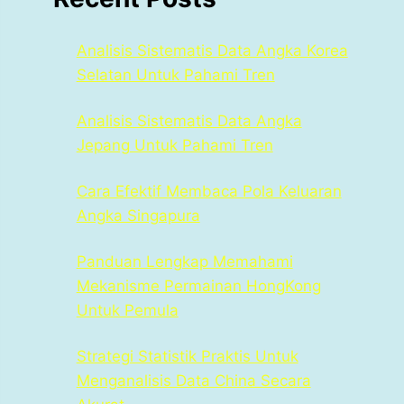
Analisis Sistematis Data Angka Korea
Selatan Untuk Pahami Tren
Analisis Sistematis Data Angka
Jepang Untuk Pahami Tren
Cara Efektif Membaca Pola Keluaran
Angka Singapura
Panduan Lengkap Memahami
Mekanisme Permainan HongKong
Untuk Pemula
Strategi Statistik Praktis Untuk
Menganalisis Data China Secara