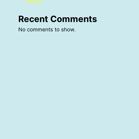
Akurat
Recent Comments
No comments to show.