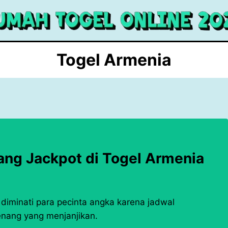
Togel Armenia
ng Jackpot di Togel Armenia
diminati para pecinta angka karena jadwal
enang yang menjanjikan.