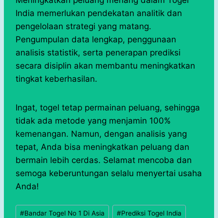
Meningkatkan peluang menang dalam Togel
India memerlukan pendekatan analitik dan
pengelolaan strategi yang matang.
Pengumpulan data lengkap, penggunaan
analisis statistik, serta penerapan prediksi
secara disiplin akan membantu meningkatkan
tingkat keberhasilan.
Ingat, togel tetap permainan peluang, sehingga
tidak ada metode yang menjamin 100%
kemenangan. Namun, dengan analisis yang
tepat, Anda bisa meningkatkan peluang dan
bermain lebih cerdas. Selamat mencoba dan
semoga keberuntungan selalu menyertai usaha
Anda!
Post
#
Bandar Togel No 1 Di Asia
#
Prediksi Togel India