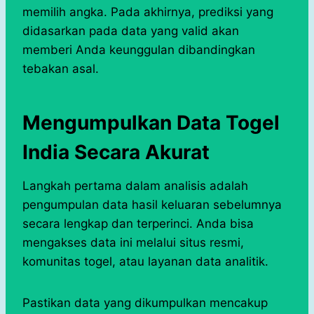
memilih angka. Pada akhirnya, prediksi yang
didasarkan pada data yang valid akan
memberi Anda keunggulan dibandingkan
tebakan asal.
Mengumpulkan Data Togel
India Secara Akurat
Langkah pertama dalam analisis adalah
pengumpulan data hasil keluaran sebelumnya
secara lengkap dan terperinci. Anda bisa
mengakses data ini melalui situs resmi,
komunitas togel, atau layanan data analitik.
Pastikan data yang dikumpulkan mencakup