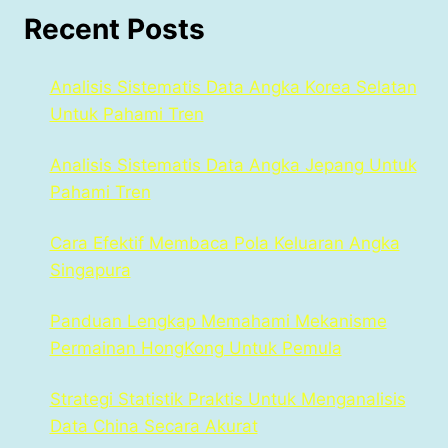
Recent Posts
Analisis Sistematis Data Angka Korea Selatan
Untuk Pahami Tren
Analisis Sistematis Data Angka Jepang Untuk
Pahami Tren
Cara Efektif Membaca Pola Keluaran Angka
Singapura
Panduan Lengkap Memahami Mekanisme
Permainan HongKong Untuk Pemula
Strategi Statistik Praktis Untuk Menganalisis
Data China Secara Akurat