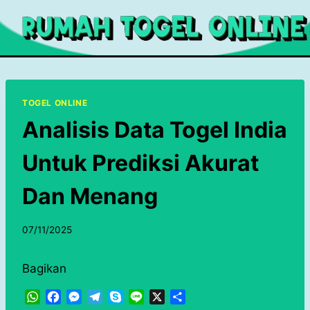
Skip
to
content
TOGEL ONLINE
Analisis Data Togel India
Untuk Prediksi Akurat
Dan Menang
07/11/2025
Bagikan
W
F
M
T
S
L
X
S