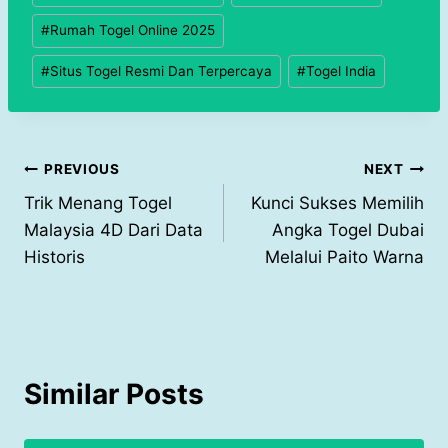
Tags:
#
Rumah Togel Online 2025
#
Situs Togel Resmi Dan Terpercaya
#
Togel India
Post
PREVIOUS
NEXT
Trik Menang Togel
Kunci Sukses Memilih
navigation
Malaysia 4D Dari Data
Angka Togel Dubai
Historis
Melalui Paito Warna
Similar Posts