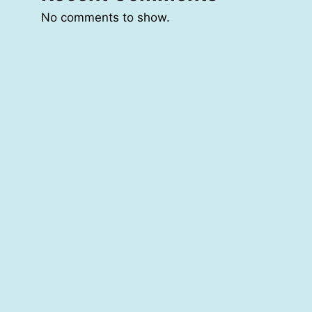
No comments to show.