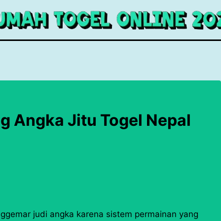
g Angka Jitu Togel Nepal
nggemar judi angka karena sistem permainan yang