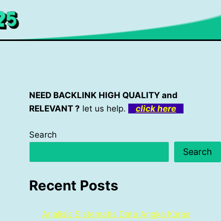
NEED BACKLINK HIGH QUALITY and
RELEVANT ?
let us help.
click here
Search
Search
Recent Posts
Analisis Sistematis Data Angka Korea