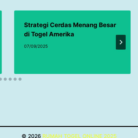
Strategi Cerdas Menang Besar
di Togel Amerika
07/09/2025
© 2026
RUMAH TOGEL ONLINE 2025