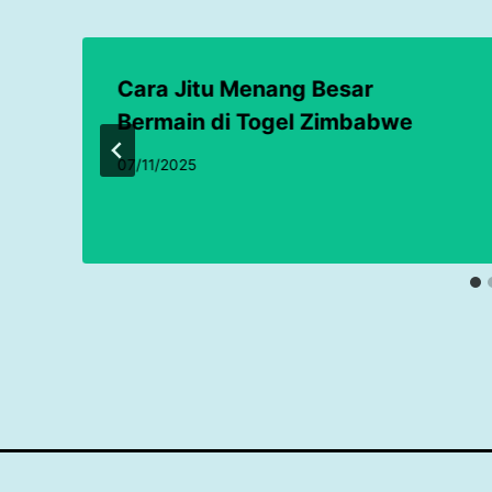
Cara Jitu Menang Besar
Bermain di Togel Zimbabwe
07/11/2025