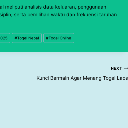
al meliputi analisis data keluaran, penggunaan
iplin, serta pemilihan waktu dan frekuensi taruhan
2025
#
Togel Nepal
#
Togel Online
NEXT
Kunci Bermain Agar Menang Togel Laos