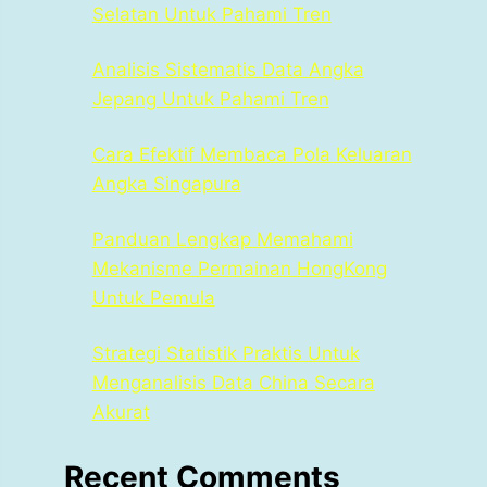
Selatan Untuk Pahami Tren
Analisis Sistematis Data Angka
Jepang Untuk Pahami Tren
Cara Efektif Membaca Pola Keluaran
Angka Singapura
Panduan Lengkap Memahami
Mekanisme Permainan HongKong
Untuk Pemula
Strategi Statistik Praktis Untuk
Menganalisis Data China Secara
Akurat
Recent Comments