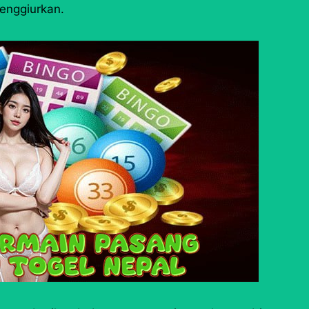
enggiurkan.